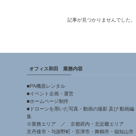
記事が見つかりませんでした。
オフィス和田 業務内容
■PA機器レンタル
■イベント企画・運営
■ホームページ制作
■ドローンを用いた写真・動画の撮影 及び 動画編
集
※業務エリア ／ 京都府内・北近畿エリア
京丹後市・与謝野町・宮津市・舞鶴市・福知山市