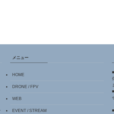
メニュー
HOME
DRONE / FPV
WEB
・
EVENT / STREAM